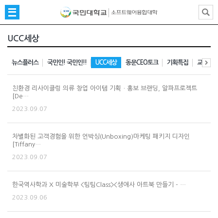
UCC세상
뉴스플러스
국민인! 국민인!!
UCC세상
동문CEO토크
기획특집
교수님의
친환경 리사이클링 의류 창업 아이템 기획ㆍ홍보 브랜딩, 알파프로젝트
[De…
2023.09.07
차별화된 고객경험을 위한 언박싱(Unboxing)마케팅 패키지 디자인
[Tiffany…
2023.09.07
한국역사학과 X 미술학부 <팀팀Class><생애사 아트북 만들기 - …
2023.09.06