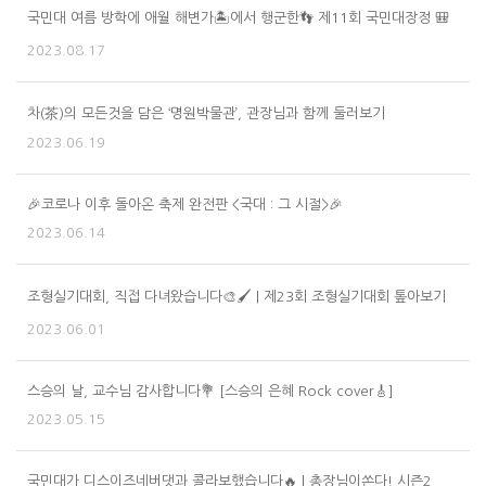
국민대 여름 방학에 애월 해변가🏝에서 행군한👣 제11회 국민대장정 🎒
2023.08.17
차(茶)의 모든것을 담은 ‘명원박물관’, 관장님과 함께 둘러보기
2023.06.19
🎉코로나 이후 돌아온 축제 완전판 <국대 : 그 시절>🎉
2023.06.14
조형실기대회, 직접 다녀왔습니다🎨🖌 | 제23회 조형실기대회 톺아보기
2023.06.01
스승의 날, 교수님 감사합니다💐 [스승의 은혜 Rock cover🎸]
2023.05.15
국민대가 디스이즈네버댓과 콜라보했습니다🔥 | 총장님이쏜다! 시즌2