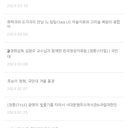
2023.03.10
화학과와 도자과의 만남 🍶 팀팀Class US 미술치료와 고미술 복원의 융합
이…
2023.03.09
🎬영화감독 김창주 교수님과 함께한 한국영상자료원 [정릉스타일] | 국민
대…
2023.03.08
☃눈이 펑펑, 국민대 겨울 풍경
2023.02.07
[정릉STYLE] 광명의 빛줄기를 따라서 서대문형무소역사관&국립대한민…
2023.01.25