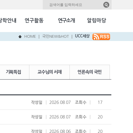
자료실
Kookmin Herald
장학안내
연구활동
연구소개
알림마당
국민NEW & HOT
UCC세상
HOME
국민NEW&HOT
|
|
기획특집
교수님의 서재
언론속의 국민
작성일
2026.08.07
조회수
17
작성일
2026.08.07
조회수
20
작성일
2026.08.06
조회수
20