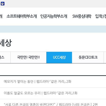
동
개
소프트웨어학부소개
인공지능학부소개
SW중심대학
입학/
길
세상
러스
국민인! 국민인!!
UCC세상
동문CEO토크
메모지가 쌓이는 동안｜웹드라마 「같은 자리」 2화
이름도 얼굴도 모르는 우리｜웹드라마 「같은 자리」1화
“서로 다른 전공의 영혼이 바뀐다면?” / 웹드라마 [너의 전공은.] 2편