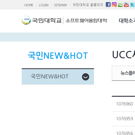
소융대Q/A
국제교류활
대학소
찾아오시는 
UCC
국민NEW&HOT
뉴스플
국민NEW&HOT
1076960
1076959
1076956