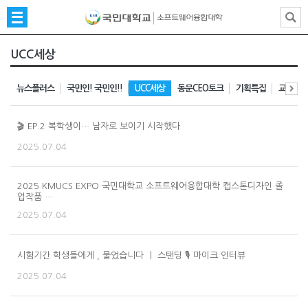
UCC세상
뉴스플러스
국민인! 국민인!!
UCC세상
동문CEO토크
기획특집
교수님의
🎬 EP.2 복학생이… 남자로 보이기 시작했다
2025.07.04
2025 KMUCS EXPO 국민대학교 소프트웨어융합대학 캡스톤디자인 졸
업작품 …
2025.07.04
시험기간 학생들에게 , 물었습니다 ㅣ 스탠딩 🎙️ 마이크 인터뷰
2025.07.04