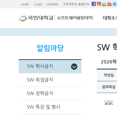
소융대Q/A
국제교류활
대학소
찾아오시는 
SW 
알림마당
2026
SW 학사공지
작성일
SW 취업공지
첨부파일
SW 장학공지
SW 특강 및 행사