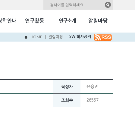
자료실
Kookmin Herald
장학안내
연구활동
연구소개
알림마당
국민NEW & HOT
SW 학사공지
HOME
알림마당
|
|
윤승민
작성자
26557
조회수