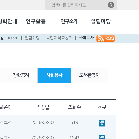
자료실
Kookmin Herald
장학안내
연구활동
연구소개
알림마당
국민NEW & HOT
사회봉사
HOME
알림마당
국민대학교공지
|
|
|
장학공지
사회봉사
도서관공지
글쓴이
작성일
조회수
첨부
김효선
2026-08-07
513
김효선
2026-08-05
1542