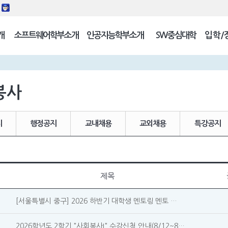
동
개
소프트웨어학부소개
인공지능학부소개
SW중심대학
입학/
길
봉사
지
행정공지
교내채용
교외채용
특강공지
제목
[서울특별시 중구] 2026 하반기 대학생 멘토링 멘토 …
2026학년도 2학기 "사회봉사I" 수강신청 안내(8/12~8…