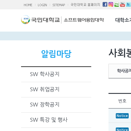
소융대Q/A
국제교류활
대학소
찾아오시는 
사회
알림마당
학사공
SW 학사공지
SW 취업공지
번호
SW 장학공지
Notice
SW 특강 및 행사
Notice