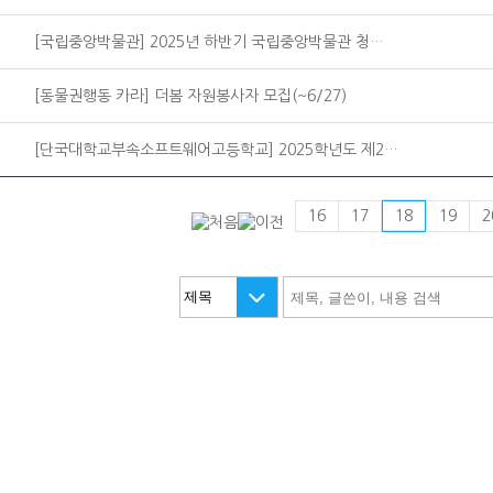
[국립중앙박물관] 2025년 하반기 국립중앙박물관 청…
[동물권행동 카라] 더봄 자원봉사자 모집(~6/27)
[단국대학교부속소프트웨어고등학교] 2025학년도 제2…
16
17
18
19
2