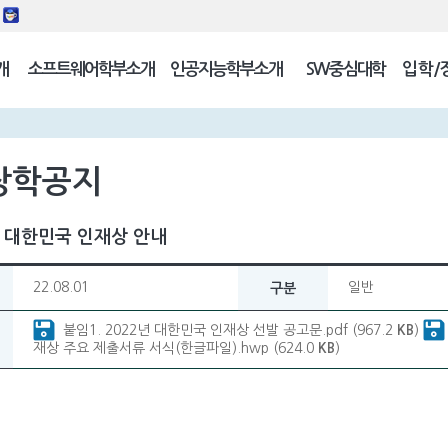
동
개
소프트웨어학부소개
인공지능학부소개
SW중심대학
입학/
길
장학공지
년 대한민국 인재상 안내
22.08.01
일반
구분
붙임1. 2022년 대한민국 인재상 선발 공고문.pdf (967.2
KB
)
재상 주요 제출서류 서식(한글파일).hwp (624.0
KB
)