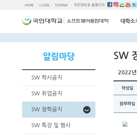
소융대Q/A
국제교류활
대학소
찾아오시는 
SW 
알림마당
2022
SW 학사공지
작성일
SW 취업공지
첨부파일
SW 장학공지
SW 특강 및 행사