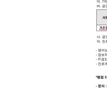
마. 7
바. 
사. 공
아. 진
- 영어
- 정
- IT
- 진로
학사 
*평점 
- 문의 :