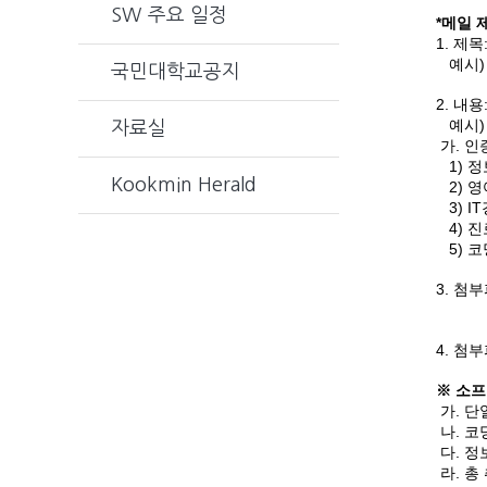
SW 주요 일정
*메일 
1. 제목
예시) 
국민대학교공지
2. 내
예시) 
자료실
가. 인
1) 
Kookmin Herald
2) 영어
3) I
4) 진
5) 코
3. 첨
예시)
4. 첨
※ 소프
가. 단
나. 코
다. 
라. 총