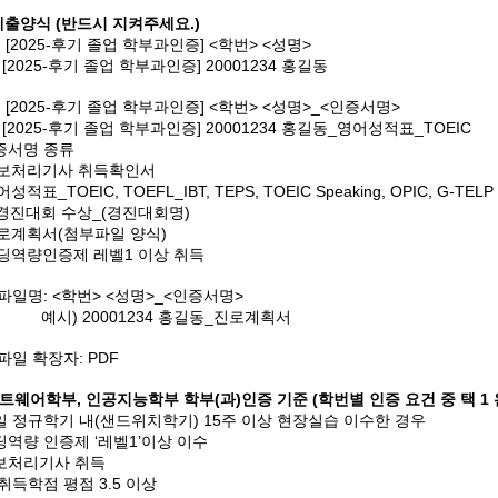
제출양식 (반드시 지켜주세요.)
: [2025-후기 졸업 학부과인증] <학번> <성명>
[2025-후기 졸업 학부과인증] 20001234 홍길동
용: [2025-후기 졸업 학부과인증] <학번> <성명>_<인증서명>
[2025-후기 졸업 학부과인증] 20001234 홍길동_영어성적표_TOEIC
증서명 종류
정보처리기사 취득확인서
성적표_TOEIC, TOEFL_IBT, TEPS, TOEIC Speaking, OPIC, G-TE
T경진대회 수상_(경진대회명)
로계획서(첨부파일 양식)
딩역량인증제 레벨1 이상 취득
부파일명: <학번> <성명>_<인증서명>
 20001234 홍길동_진로계획서
부파일 확장자: PDF
트웨어학부, 인공지능학부 학부(과)인증 기준 (학번별 인증 요건 중 택 1 
일 정규학기 내(샌드위치학기) 15주 이상 현장실습 이수한 경우
딩역량 인증제 ‘레벨1’이상 이수
정보처리기사 취득
 취득학점 평점 3.5 이상