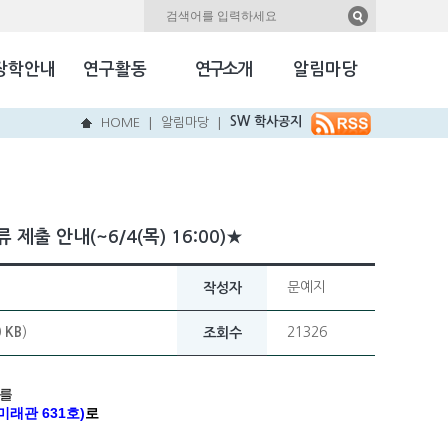
자료실
Kookmin Herald
장학안내
연구활동
연구소개
알림마당
국민NEW & HOT
SW 학사공지
HOME
알림마당
|
|
제출 안내(~6/4(목) 16:00)★
문예지
작성자
0
KB
)
21326
조회수
료를
미래관 631호)
로