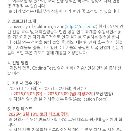
로 이루어질 수 있으며, 교육 진행 방식은 국내·외 상황에 따라 변경
및 조정될 수 있습니다.
※ 상기 일정은 내외부적 상황에 따라 변경 및 조정될 수 있습니다.
3. 프로그램 소개
University of California, Irvine(
https://uci.edu/
) 현지 CS/AI 관
련 전공 교수 및 대학원생들과 협업 공동 연구 과제를 수행하면서 짧
은 기간이지만 자기 주도적으로 연구 결과를 도출하는 경험을 합니
다. 심화 연구 경험을 통해 졸업 후, 해외 대학원 진학 혹은 현지 취업
하는 사례들도 많습니다. 첨단 ICT 기술의 중심인 미국 산업체 전문가
들의 조언 혹은 지도도 함께 제공될 예정입니다.
4. 선발 방법
지원서 검토, Coding Test, 영어 회화/ 기술/ 인성 면접을 통해 선
발 예정
5. 지원서 접수 기간
2026.01.12.(
월
) ~ 2026.02.09.(
월
)
자정까지
→
2026.03.03.(화) ~ 2026.03.09.(월) 자정까지
(모집 연장)
※ 지원서 양식은 본 게시글 첨부 파일(Application Form)
6. 코딩 테스트
2026년 3월 13일 코딩 테스트 평가
※ 신청자 전원은 반드시 3월 13일 코딩 테스트 평가에 응시해야 합
니다.
※ 시험 진행: 자율주행 스튜디오에서 개인 노트북 지참 후 시험 응시