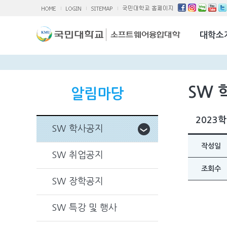
소융대Q/A
국제교류활
대학소
찾아오시는 
SW 
알림마당
2023
SW 학사공지
작성일
SW 취업공지
조회수
SW 장학공지
SW 특강 및 행사