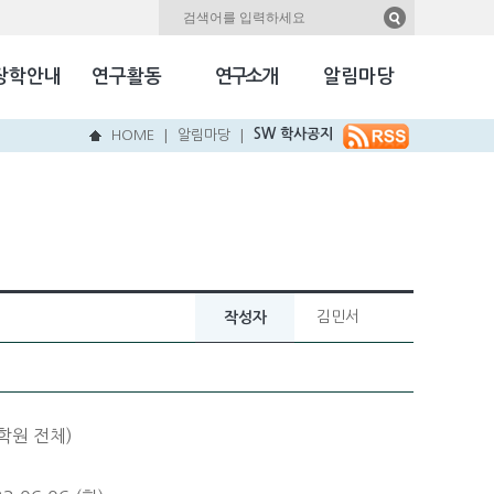
자료실
Kookmin Herald
장학안내
연구활동
연구소개
알림마당
국민NEW & HOT
SW 학사공지
HOME
알림마당
|
|
김민서
작성자
학원 전체)