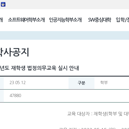
동
개
소프트웨어학부소개
인공지능학부소개
SW중심대학
입학/
길
학사공지
학년도 재학생 법정의무교육 실시 안내
23.05.12
학부
구분
47880
교육 대상자 : 재학생(학부 및 대