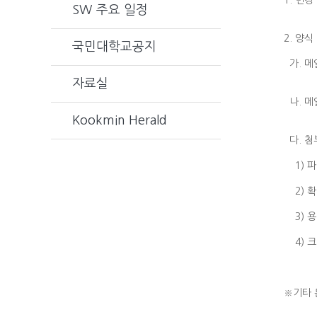
1. 변
SW 주요 일정
sw2
2. 양식
국민대학교공지
가. 메
예시)
자료실
나. 메
Kookmin Herald
다. 첨
1) 파
2) 확장
3) 용
4) 크
* 단 
※기타 문