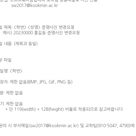
경 방법: 소프트웨어융합대학 교학팀 공용메일로 사진 전송
017@kookmin.ac.kr
일 제목: <학번> <성명> 증명사진 변경요청
 20230000 홍길동 증명사진 변경요청
일 내용: (제목과 동일)
부 파일
일명: <학번>
자: 제한 없음(BMP, JPG, GIF, PNG 등)
량: 제한 없음
기: 제한 없음
119(width) * 128(height) 비율로 적용되므로 참고바랍니다.
의 시 부서메일(sw2017@kookmin.ac.kr) 및 교학팀(910-5047, 4790