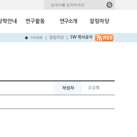
자료실
Kookmin Herald
장학안내
연구활동
연구소개
알림마당
국민NEW & HOT
SW 학사공지
HOME
알림마당
|
|
조강휘
작성자