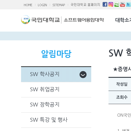
소융대Q/A
국제교류활
대학소
찾아오시는 
SW 
알림마당
★증명사
SW 학사공지
작성일
SW 취업공지
조회수
SW 장학공지
ON국민
SW 특강 및 행사