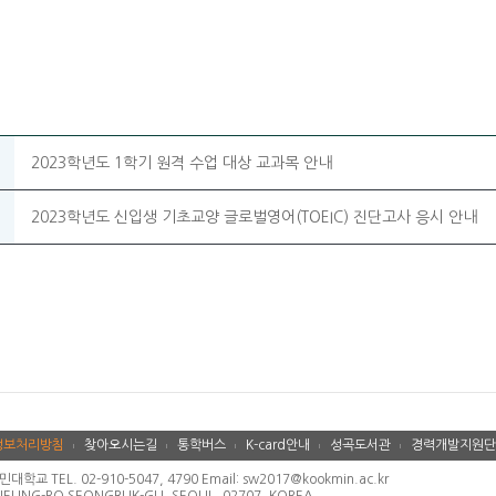
2023학년도 1학기 원격 수업 대상 교과목 안내
2023학년도 신입생 기초교양 글로벌영어(TOEIC) 진단고사 응시 안내
정보처리방침
찾아오시는길
통학버스
K-card안내
성곡도서관
경력개발지원단
 TEL. 02-910-5047, 4790 Email: sw2017@kookmin.ac.kr