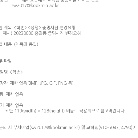
경 방법: 소프트웨어융합대학 교학팀 공용메일로 사진 전송
017@kookmin.ac.kr
일 제목: <학번> <성명> 증명사진 변경요청
 20230000 홍길동 증명사진 변경요청
일 내용: (제목과 동일)
부 파일
일명: <학번>
자: 제한 없음(BMP, JPG, GIF, PNG 등)
량: 제한 없음
기: 제한 없음
119(width) * 128(height) 비율로 적용되므로 참고바랍니다.
의 시 부서메일(sw2017@kookmin.ac.kr) 및 교학팀(910-5047, 4790