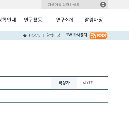
자료실
Kookmin Herald
장학안내
연구활동
연구소개
알림마당
국민NEW & HOT
SW 학사공지
HOME
알림마당
|
|
조강휘
작성자