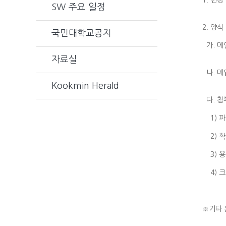
1. 변
SW 주요 일정
sw2
2. 양식
국민대학교공지
가. 메
예시)
자료실
나. 메
Kookmin Herald
다. 첨
1) 파
2) 확장
3) 용
4) 크
* 단 
※기타 문