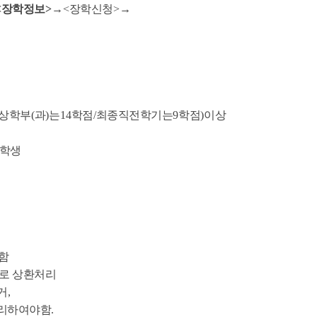
<
장학정보
>
→
<
장학신청
>
→
대상학부
(
과
)
는
14
학점
/
최종직전학기는
9
학점
)
이상
 학생
함
로 상환처리
거
,
처리하여야함
.