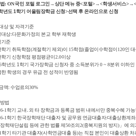
법
: ON
국민 포털 로그인
→
상단 메뉴 중
<
포털
>
→
<
학생서비스
>
→
학년도
1
학기 어울림장학금 신청
>
선택 후 온라인으로 신청
대상 및 자격기준
청대상
:
다문화가정의 본교 학부 재학생
격기준
전학기 취득학점
(
계절학기 제외
)
이
15
학점
(
졸업이수학점이
120
인 
전학기 신청학점 평점평균이
2.0
이상
6
학년도
1
학기 국가장학금 신청자 중 소득분위가
0 ~ 8
분위 이하인
한 학생의 경우 유급 전 성적이 반영됨
금액
:
수업료의
30%
 방법
26-1
학기 교내
․
외 타 장학금과 등록금 범위 내에서만 중복수혜 가능
26-1
학기 한국장학재단 대출자 및 공무원 연금대출자
:
대출상환계좌
장학재단설립 등에 관한 법률 제
50
조의
2(
중복지원의 방지
)
」
에 의
1
학기 타기관 대출자
(
사학연금대출 등
)
는 직접 본인이 대출상환 