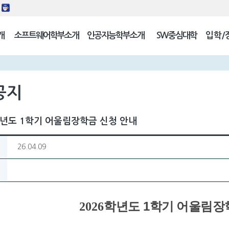
동
개
소프트웨어학부소개
인공지능학부소개
SW중심대학
입학/
길
공지
학년도 1학기 어울림장학금 신청 안내
26.04.09
1
2026
학년도
학기 어울림장