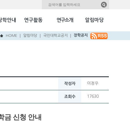
자료실
Kookmin Herald
장학안내
연구활동
연구소개
알림마당
국민NEW & HOT
장학공지
HOME
알림마당
국민대학교공지
|
|
|
이정우
작성자
17630
조회수
학금 신청 안내