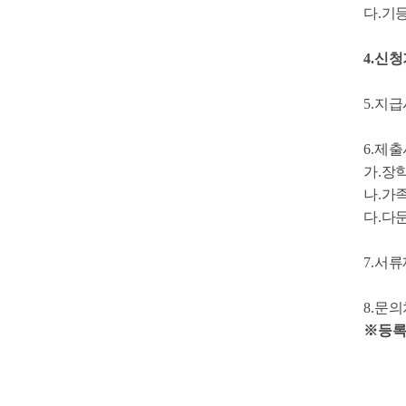
다
.
기
4.
신청
5.
지급
6.
제출
가
.
장
나
.
가
다
.
다문
7.
서류
8.
문의
※
등록