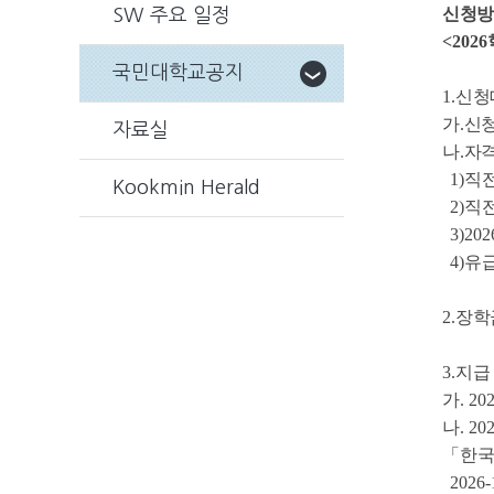
신청방
SW 주요 일정
<2026
국민대학교공지
1.
신청
가
.
신
자료실
나
.
자
1)
직
Kookmin Herald
2)
직
3)202
4)
유급
2.
장학
3.
지급
가
. 20
나
. 20
「
한국
2026-