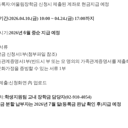
등록자
:
어울림장학금 신청시 제출된 계좌로 현금지급 예정
기간
:2026.04.10.(금
) 10:00 ~ 04.24.(금
) 17:00
까지
시기
:
2026
년
6
월 중순 지급 예정
서류
학금 신청서
1
부
(
첨부파일 참조
)
족관계증명서
1
부
(
반드시 부 또는 모 명의의 가족관계증명서를 제출
화가정을 증빙할 수 있는 서류
1
부
제출
:
신청화면
內
업로드
처
:
학생지원팀 교내 장학금 담당자
(02-910-4054)
금 분할 납부자는
2026
년
7
월 말
(
등록금 완납 확인 후
)
지급 예정