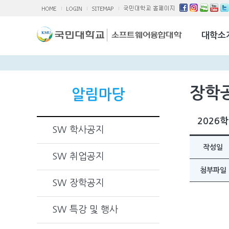
소융대Q/A
국제교류활
대학소
찾아오시는 
장학
알림마당
2026
SW 학사공지
작성일
SW 취업공지
첨부파일
SW 장학공지
SW 특강 및 행사