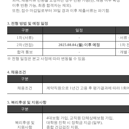
되며
,
채용서류 반환을 요청하는 경우 반환 가능
(
단
,
채용 여부 확정
이후 반환 가능
,
최종 합격자는 제외
).
또한
,
접수 마감일로부터
30
일 경과 이후 제출서류는 파기함
.
3.
전형 방법 및 예정 일정
구분
일정
1
차
(
서류
)
-
·
서류
2
차
(
면접
)
2025.08.04.(
월
)
이후 예정
· 1
차 
합격 통보
-
·
개별
※
전형 일정은 본교 사정에 따라 변동될 수 있음
.
4.
채용조건
구분
채용조건
계약직원으로
1
년간 고용 후 평가결과에 따라
1
회
5.
복리후생 및 지원사항
구분
4
대보험 가입
,
교직원 단체상해보험 가입
,
복리후생 및
대학원 진학 시 장학금 지급
(
일부
),
지원사항
종합 건강검진 지원
,