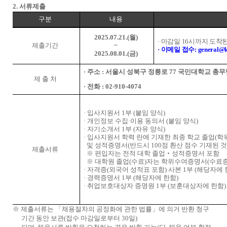
2.
서류제출
구분
내용
2025.07.21.(
월
)
·
마감일
16
시까지 도착된
제출기간
~
·
이메일 접수
: general@
2025.08.01.(
금
)
·
주소 :
서울시 성북구 정릉로
77
국민대학교 총
제 출 처
·
전화
: 02-910-4074
·
입사지원서
1
부
(
붙임 양식
)
·
개인정보 수집
·
이용 동의서
(
붙임 양식
)
·
자기소개서
1
부
(
자유 양식
)
·
입사지원서 학력 란에 기재한 최종 학교 졸업
(
학
및 성적증명서
(
반드시
100
점 환산 점수 기재된 것
제출서류
※
편입자는 전적 대학 졸업
‧
성적증명서 포함
※
대학원 졸업
(
수료
)
자는 학위수여증명서
(
수료
·
자격증
(
외국어 성적표 포함
)
사본
1
부
(
해당자에 
·
경력증명서
1
부
(
해당자에 한함
)
·
취업보호대상자 증명원
1
부
(
보훈대상자에 한함
)
※
제출서류는
「
채용절차의 공정화에 관한 법률
」
에 의거 반환 청구
기간 동안 보관
(
접수 마감일로부터
30
일
)