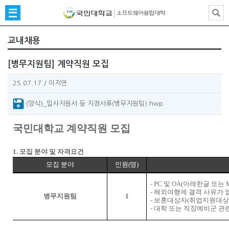
교내채용
[병무지원팀] 계약직원 모집
25.07.17
/
이지연
(양식)_입사지원서 등 지정서류(병무지원팀).hwp
국민대학교 계약직원 모집
1.
모집 분야 및 자격요건
모집 분야
인원
(
명
)
- PC
및
OA(
아래한글 또는
-
해외여행에 결격 사유가 
병무지원팀
1
-
보훈대상자
(
취업지원대상
-
대학 또는 직장예비군 관