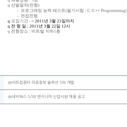
q
채용정원
: 5
명
q
선발절차
(
전형
)
-
프로그래밍 능력 테스트
(
필기시험
: C /C++ Programming)
-
면접전형
q
모집기간
:
~ 2011
년
3
월
21
일까지
q
전 형 일
: 2011
년
3
월
22
일
12
시
q
전형장소
:
비트빌 지하
1
층
㈜비트컴퓨터 의료정보 솔루션 SW 개발
㈜네비웍스 S/W 엔지니어 신입사원 채용 공고