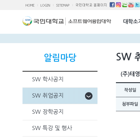
소융대Q/A
국제교류활
대학소
찾아오시는 
SW 
알림마당
(주)태
SW 학사공지
작성일
SW 취업공지
첨부파일
SW 장학공지
SW 특강 및 행사