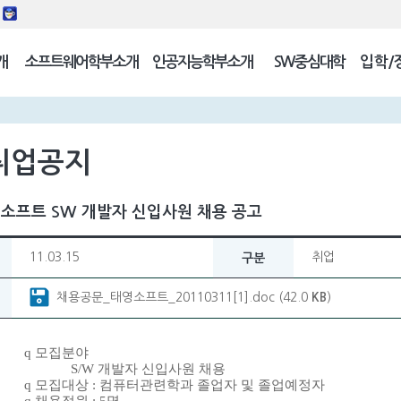
동
개
소프트웨어학부소개
인공지능학부소개
SW중심대학
입학/
길
취업공지
영소프트 SW 개발자 신입사원 채용 공고
11.03.15
취업
구분
채용공문_태영소프트_20110311[1].doc (42.0
KB
)
q
모집분야
S/W
개발자 신입사원 채용
q
모집대상
:
컴퓨터관련학과 졸업자 및 졸업예정자