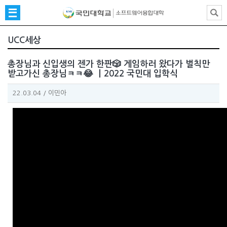
UCC세상
총장님과 신입생의 젠가 한판🎲 게임하러 왔다가 벌칙만
받고가신 총장님ㅋㅋ😂 ㅣ2022 국민대 입학식
22.03.04
/
이민아