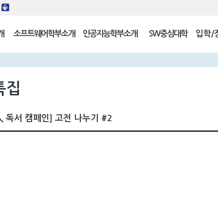
동
개
소프트웨어학부소개
인공지능학부소개
SW중심대학
입학/
길
특집
人 독서 캠페인] 고전 나누기 #2