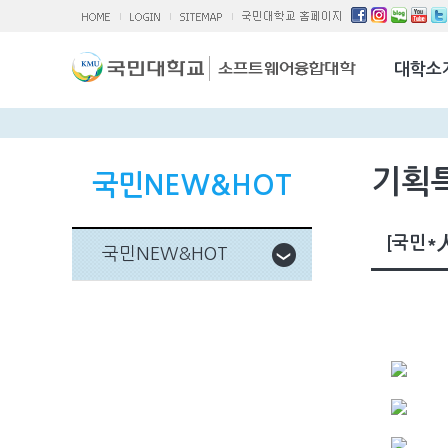
소융대Q/A
국제교류활
대학소
찾아오시는 
기획
국민NEW&HOT
[국민*
국민NEW&HOT