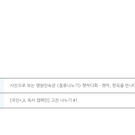
사진으로 보는 명원민속관 <풍류나누기> 햇차다회 - 햇차, 한옥을 만나
[국민*人 독서 캠페인] 고전 나누기 #1