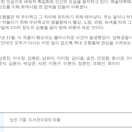
슷한 모습으로 세워져 획일화된 인간의 모습을 풍자하고 있다. 예술대학에
한조를 이뤄 회색사람 한 점씩을 만들어 이뤄졌다.
조형물은 딱 우리학교 그 자리에 위치하기 위해 태어났다. 무슨 말이냐 
 어울리기 위해 우리학교의 엠블럼에서 빨강, 노랑, 파랑, 녹색을 따와 
밑에 1미터 정도의 심봉을 달아 땅에 파묻어 세운 것이다.
년 11월, 이 작품이 훼손되는 불미스러운 사건이 발생했었다. 성북경찰
국민대인 모두가 다시는 이런 일이 없도록 학내 조형물에 관심을 가져보는
남호찬, 이수정, 강혜린, 남유미, 이미정, 김다움, 송진, 안정향, 윤서경, 이
종석, 김윤아, 박상준, 석한, 이현구, 이현아, 정현진, 조혜인, 최미미
늦은 가을, 도서관으로의 외출