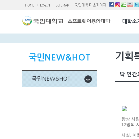
소융대Q/A
국제교류활
대학소
찾아오시는 
기획
국민NEW&HOT
딱 인간의
국민NEW&HOT
항상 사람
12명의 
사실, 이