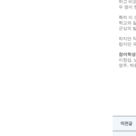
하고 비
두 명이 
특히 이 
학교와 잘
군상의 발
하지만 작
럽지만 
참여학생
이창섭, 
영주, 박
이전글