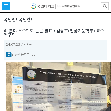
국민인! 국민인!!
AI 분야 우수학회 논문 발표 / 김장호(인공지능학부) 교수
연구팀
24.07.23
/
박채원
인공지능학부.jpg