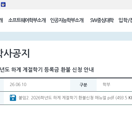
동
개
소프트웨어학부소개
인공지능학부소개
SW중심대학
입학/
길
학사공지
학년도 하계 계절학기 등록금 환불 신청 안내
26.06.10
학부
구분
붙임2. 2026학년도 하계 계절학기 환불신청 매뉴얼.pdf (493.5
K