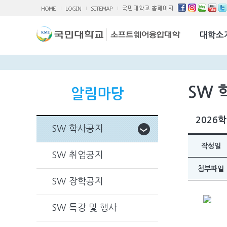
소융대Q/A
국제교류활
대학소
찾아오시는 
SW 
알림마당
2026
SW 학사공지
작성일
SW 취업공지
첨부파일
SW 장학공지
SW 특강 및 행사