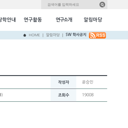
자료실
Kookmin Herald
장학안내
연구활동
연구소개
알림마당
국민NEW & HOT
SW 학사공지
HOME
알림마당
|
|
윤승민
작성자
B
)
19008
조회수