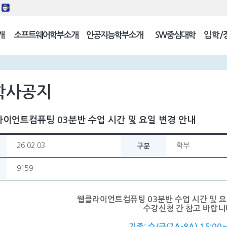
동
개
소프트웨어학부소개
인공지능학부소개
SW중심대학
입학/
길
학사공지
이언트컴퓨팅 03분반 수업 시간 및 요일 변경 안내
26.02.03
학부
구분
9159
웹클라이언트컴퓨팅 03분반 수업 시간 및 요
수강신청 간 참고 바랍니
기존: 수/금(7A-8A) 15:00~