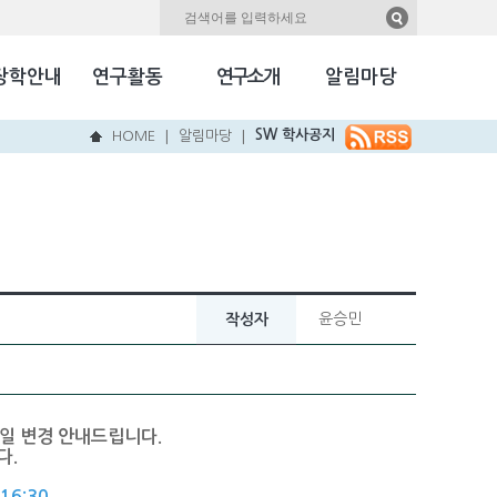
자료실
Kookmin Herald
장학안내
연구활동
연구소개
알림마당
국민NEW & HOT
SW 학사공지
HOME
알림마당
|
|
윤승민
작성자
일 변경 안내드립니다.
다.
16:30