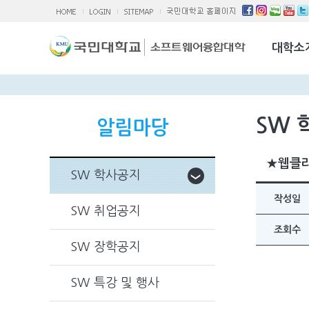
소융대Q/A
국제교류활
대학소
찾아오시는 
SW 
알림마당
★웹클라
SW 학사공지
작성일
SW 취업공지
조회수
SW 장학공지
SW 특강 및 행사