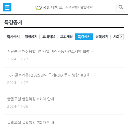
특강공지
학사공지
행정공지
교내채용
교외채용
특강공지
장학공지
사회봉사
첨단분야 혁신융합대학사업 미래자동차컨소시엄 협력…
2024-11-27
[K*-콜로키움] 2025년도 국가R&D 투자 방향 설명회 …
2024-11-27
글말교실 글말특강 8회차 안내
2024-11-26
글말교실 글말특강 7회차 안내