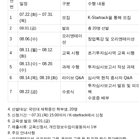
연
일정
구분
수행 내용
번
07.22.(화) ~ 07.31.
1
모집
K-Startrack을 통해 모집
(목)
2
08.01.(금)
발표
총 20명 선발
오리엔테이
3
08.06.(수)
창업특강 및 오리엔테이션
션
08.11.(월) ~ 08.12.
4
교육 시행
초기투자심사역 교육 시행
(화)
08.13.(수) ~ 08.20.
5
과제 수행
투자심사보고서 작성 과제
(수)
6
08.14.(목), 08.19.(화)
라이브 Q&A
심사역 현직 종사자 Q&A
투자심사보고서 발표 및 피
7
08.22.(금)
수료식
백
수료증 배부
4. 선발대상: 국민대 재학중인 학부생, 20명
5. 신청기간: ~ 07.31.(목) 15:00까지 / K-startrack에서 신청
6. 교육생 발표: 08.01.(금)
7. 제출서류: 교육신청서, 개인정보수집이용동의서 1부
8. 주요 안내사항
- 오리엔테이션, 오프라인 교육, 온라인 교육 등 전 일정 필수 참가해야함