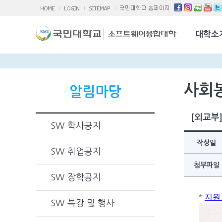
소융대Q/A
국제교류활
대학소
찾아오시는 
사회
알림마당
[외교부]
SW 학사공지
작성일
SW 취업공지
첨부파일
SW 장학공지
*
지원
SW 특강 및 행사