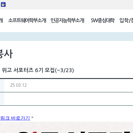
동
개
소프트웨어학부소개
인공지능학부소개
SW중심대학
입학/
길
봉사
 위고 서포터즈 6기 모집(~3/23)
25.03.12
 링크 바로가기
*