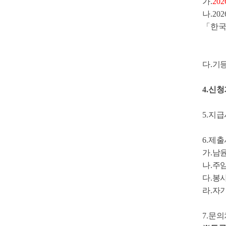
가
.
202
나
.202
「
한국
다
.
기
4.
신청
5.
지급
6.
제출
가
.
남
나
.
주
다
.
봉
라
.
자
7.
문의