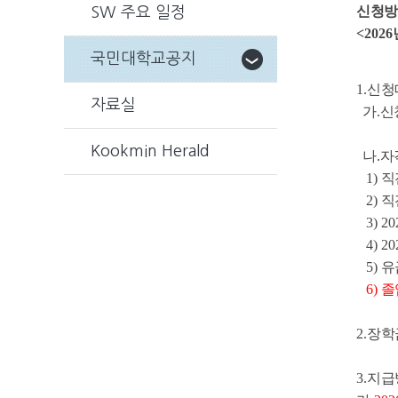
신청방
SW 주요 일정
<2026
국민대학교공지
1.
신청
자료실
가
.
신
Kookmin Herald
나
.
자
1)
직
2)
직
3) 20
4) 20
5)
유
6)
졸
2.
장학
3.
지급