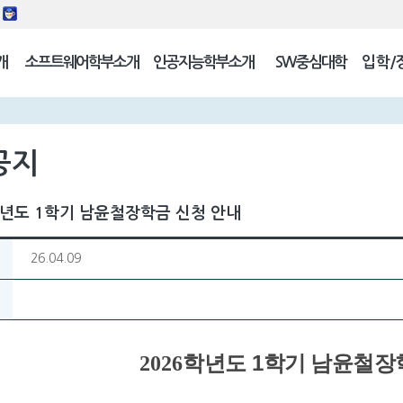
동
개
소프트웨어학부소개
인공지능학부소개
SW중심대학
입학/
길
공지
학년도 1학기 남윤철장학금 신청 안내
26.04.09
1
2026
학년도
학기 남윤철장