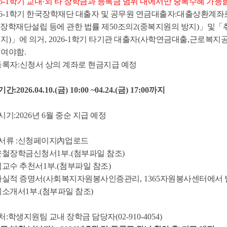
6-1
학기 교내
·
외 타 장학금과 등록금 범위 내에서만 중복수혜 가능
6-1
학기 한국장학재단 대출자 및 공무원 연금대출자
:
대출상환계좌
장학재단설립 등에 관한 법률 제
50
조의
2(
중복지원의 방지
)
」
및
「
지
)
」
에 의거
, 2026-1
학기 타기관 대출자
(
사학연금대출
,
근로복지공
여야함
.
등록자
:
신청서 상의 계좌로 현금지급 예정
기간
:
2026.04.10.(금
) 10:00 ~04.24.(금
) 17:00
까지
시기
:2026
년
6
월 중순 지급 예정
서류
:
신청페이지
內
업로드
윤철장학금신청서
1
부
.(
첨부파일 참조
)
임교수 추천서
1
부
.(
첨부파일 참조
)
사실적 증명서
(
사회복지자원봉사인증관리
, 1365
자원봉사센터에서 
기소개서
1
부
.(
첨부파일 참조
)
처
:
학생지원팀 교내 장학금 담당자
(02-910-4054)