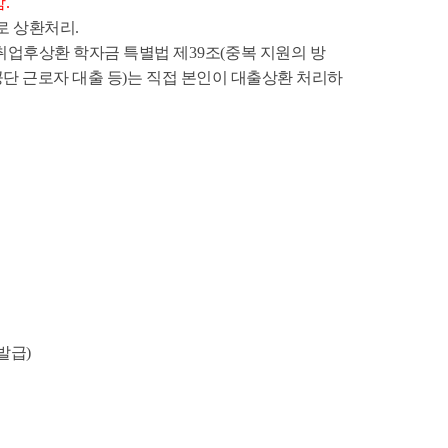
함
.
로 상환처리
.
취업후상환 학자금 특별법 제
39
조
(
중복 지원의 방
단 근로자 대출 등
)
는 직접 본인이 대출상환 처리하
발급
)