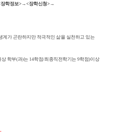
<
장학정보
>
→
<
장학신청
>
→
생계가 곤란하지만 적극적인 삶을 실천하고 있는
대상 학부
(
과
)
는
14
학점
/
최종직전학기는
9
학점
)
이상