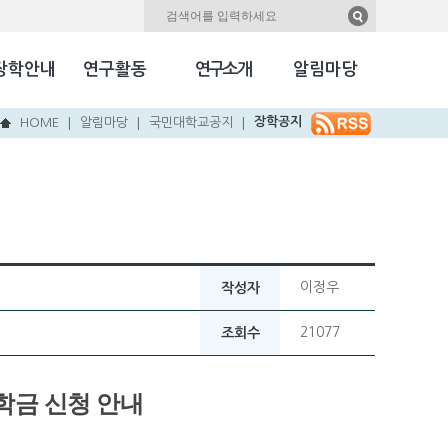
자료실
Kookmin Herald
장학안내
연구활동
연구소개
알림마당
국민NEW & HOT
장학공지
HOME
알림마당
국민대학교공지
|
|
|
이정우
작성자
21077
조회수
학금 신청 안내