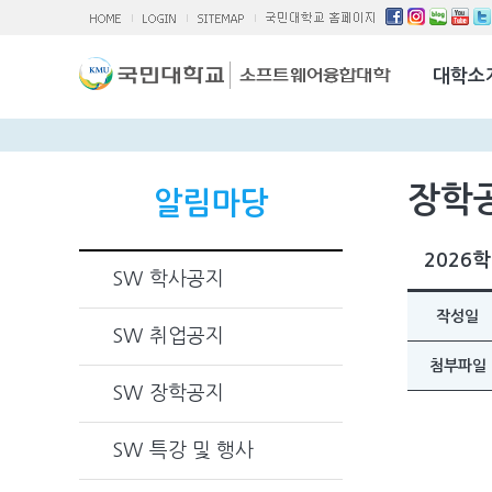
소융대Q/A
국제교류활
대학소
찾아오시는 
장학
알림마당
2026
SW 학사공지
작성일
SW 취업공지
첨부파일
SW 장학공지
SW 특강 및 행사