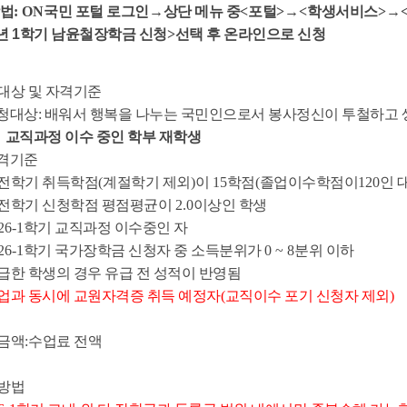
법
: ON
국민 포털 로그인
→
상단 메뉴 중
<
포털
>
→
<
학생서비스
>
→
년
1
학기 남윤철장학금 신청
>
선택 후 온라인으로 신청
대상 및 자격기준
청대상
:
배워서 행복을 나누는 국민인으로서 봉사정신이 투철하고 
교직과정 이수 중인 학부 재학생
격기준
전학기 취득학점
(
계절학기 제외
)
이
15
학점
(
졸업이수학점이
120
인 
전학기 신청학점 평점평균이
2.0
이상인 학생
26-1
학기 교직과정 이수중인 자
26-1
학기 국가장학금 신청자 중 소득분위가
0 ~ 8
분위 이하
급한 학생의 경우 유급 전 성적이 반영됨
업과 동시에 교원자격증 취득 예정자
(
교직이수 포기 신청자 제외
)
금액
:
수업료 전액
방법