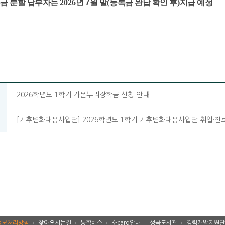
금 분할 납부자는
2026
년
7
월 말
(
등록금 완납 확인 후
)
지급 예정
2026학년도 1학기 가온누리장학금 신청 안내
[기후변화대응사업단] 2026학년도 1학기 기후변화대응사업단 취업·진
정보처리방침
찾아오시는길
통학버스
K-card안내
성곡도서관
경력개발지원단