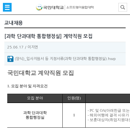
교내채용
[과학 단과대학 통합행정실] 계약직원 모집
25.06.17
/
이지연
(양식)_입사지원서 등 지정서류(과학 단과대학 통합행정실).hwp
국민대학교 계약직원 모집
1.
모집 분야 및 자격요건
모집 분야
인원
(
명
)
- PC
및
OA(
아래한글 또
과학 단과대학
1
-
해외여행에 결격 사유가 
통합행정실
-
보훈대상자
(
취업지원대