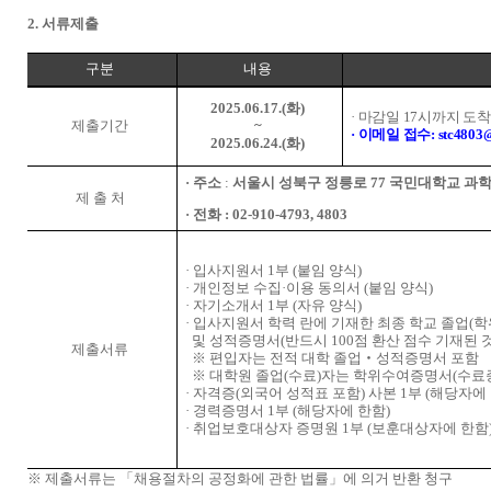
2.
서류제출
구분
내용
2025.06.17.(
화
)
·
마감일
17
시까지 도착
제출기간
~
·
이메일 접수
: stc4803
2025.06.24.(
화
)
·
주소
:
서울시 성북구 정릉로
77
국민대학교 과학
제 출 처
·
전화
: 02-910-4793, 4803
·
입사지원서
1
부
(
붙임 양식
)
·
개인정보 수집
·
이용 동의서
(
붙임 양식
)
·
자기소개서
1
부
(
자유 양식
)
·
입사지원서 학력 란에 기재한 최종 학교 졸업
(
학
및 성적증명서
(
반드시
100
점 환산 점수 기재된 
제출서류
※
편입자는 전적 대학 졸업
‧
성적증명서 포함
※
대학원 졸업
(
수료
)
자는 학위수여증명서
(
수료
·
자격증
(
외국어 성적표 포함
)
사본
1
부
(
해당자에
·
경력증명서
1
부
(
해당자에 한함
)
·
취업보호대상자 증명원
1
부
(
보훈대상자에 한함
※
제출서류는
「
채용절차의 공정화에 관한 법률
」
에 의거 반환 청구