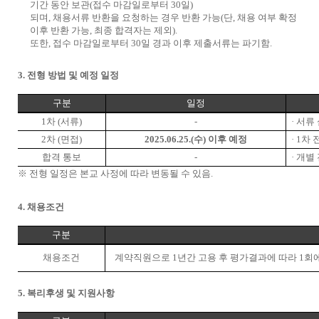
기간 동안 보관
(
접수 마감일로부터
30
일
)
되며
,
채용서류 반환을 요청하는 경우 반환 가능
(
단
,
채용 여부 확정
이후 반환 가능
,
최종 합격자는 제외
).
또한
,
접수 마감일로부터
30
일 경과 이후 제출서류는 파기함
.
3.
전형 방법 및 예정 일정
구분
일정
1
차
(
서류
)
-
·
서류
2
차
(
면접
)
2025.06.25.(
수
)
이후 예정
· 1
차 
합격 통보
-
·
개별
※
전형 일정은 본교 사정에 따라 변동될 수 있음
.
4.
채용조건
구분
채용조건
계약직원으로
1
년간 고용 후 평가결과에 따라
1
회
5.
복리후생 및 지원사항