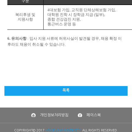
구분
4
대보험 가입
,
교직원 단체상해보험 가입
,
복리후생 및
대학원 진학 시 장학금 지급
(
일부
),
지원사항
종합 건강검진 지원
,
통근버스 운영 등
6.
유의사항
:
입사 지원 서류에 허위사실이 발견될 경우
,
채용 확정 이
후라도 채용이 취소될 수 있습니다
.
목록
개인정보처리방침
페이스북
COPYRIGHT© 2017
KOOKMIN UNIVERSITY.
ALL RIGHTS RESERVED.