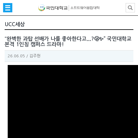
UCC세상
“완벽한 과탑 선배가 나를 좋아한다고...?🫢✨” 국민대학교
본격 1인칭 캠퍼스 드라마!
26.06.05
/
김주현