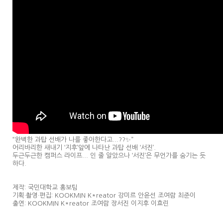
“완벽한 과탑 선배가 나를 좋아한다고...??✨”
어리바리한 새내기 ‘지후’앞에 나타난 과탑 선배 ‘서진’.
두근두근한 캠퍼스 라이프... 인 줄 알았으나 ‘서진’은 무언가를 숨기는 듯
하다.
제작: 국민대학교 홍보팀
기획·촬영·편집: KOOKMIN K*reator 강미르 안윤선 조여람 최준이
출연: KOOKMIN K*reator 조여람 장서진 이지후 이효린