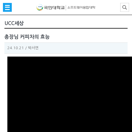
UCC세상
총장님 커피차의 효능
24.10.21
/
박서연