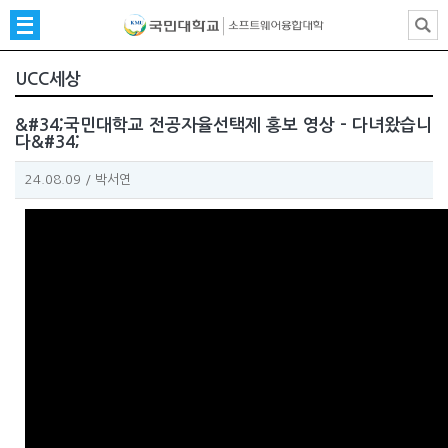
UCC세상
&#34;국민대학교 전공자율선택제 홍보 영상 - 다녀왔습니
다&#34;
24.08.09
/
박서연